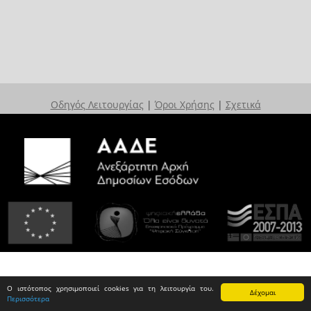
Οδηγός Λειτουργίας
|
Όροι Χρήσης
|
Σχετικά
Ο ιστότοπος χρησιμοποιεί cookies για τη λειτουργία του.
Δέχομαι
Περισσότερα