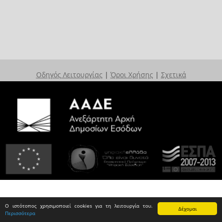
Οδηγός Λειτουργίας
|
Όροι Χρήσης
|
Σχετικά
Ο ιστότοπος χρησιμοποιεί cookies για τη λειτουργία του.
Δέχομαι
Περισσότερα