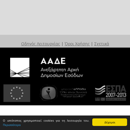
Οδηγός Λειτουργίας
|
Όροι Χρήσης
|
Σχετικά
Ο ιστότοπος χρησιμοποιεί cookies για τη λειτουργία του.
Δέχομαι
Περισσότερα