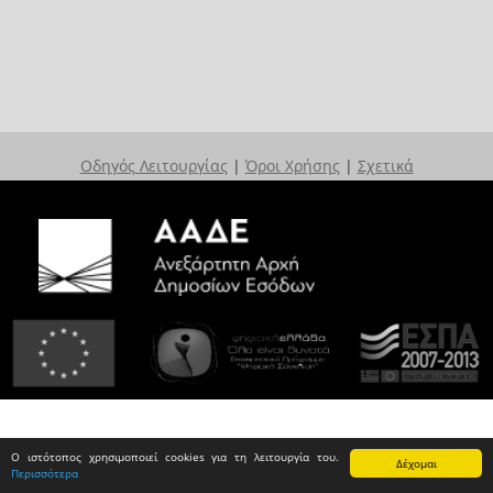
Οδηγός Λειτουργίας
|
Όροι Χρήσης
|
Σχετικά
Ο ιστότοπος χρησιμοποιεί cookies για τη λειτουργία του.
Δέχομαι
Περισσότερα