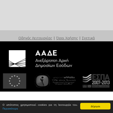
Οδηγός Λειτουργίας
|
Όροι Χρήσης
|
Σχετικά
Ο ιστότοπος χρησιμοποιεί cookies για τη λειτουργία του.
Δέχομαι
Περισσότερα