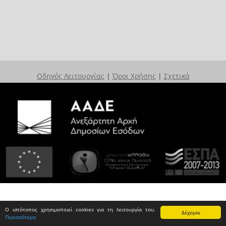
Οδηγός Λειτουργίας
|
Όροι Χρήσης
|
Σχετικά
Ο ιστότοπος χρησιμοποιεί cookies για τη λειτουργία του.
Δέχομαι
Περισσότερα