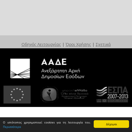
Οδηγός Λειτουργίας
|
Όροι Χρήσης
|
Σχετικά
Ο ιστότοπος χρησιμοποιεί cookies για τη λειτουργία του.
Δέχομαι
Περισσότερα