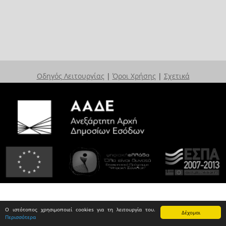
Οδηγός Λειτουργίας
|
Όροι Χρήσης
|
Σχετικά
Ο ιστότοπος χρησιμοποιεί cookies για τη λειτουργία του.
Δέχομαι
Περισσότερα