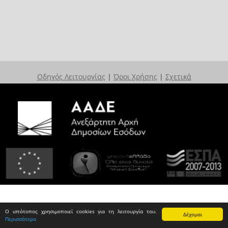
Οδηγός Λειτουργίας
|
Όροι Χρήσης
|
Σχετικά
Ο ιστότοπος χρησιμοποιεί cookies για τη λειτουργία του.
Δέχομαι
Περισσότερα