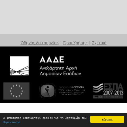
Οδηγός Λειτουργίας
|
Όροι Χρήσης
|
Σχετικά
Ο ιστότοπος χρησιμοποιεί cookies για τη λειτουργία του.
Δέχομαι
Περισσότερα