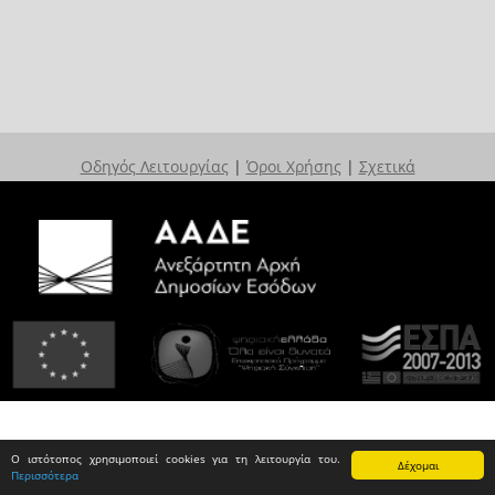
Οδηγός Λειτουργίας
|
Όροι Χρήσης
|
Σχετικά
Ο ιστότοπος χρησιμοποιεί cookies για τη λειτουργία του.
Δέχομαι
Περισσότερα