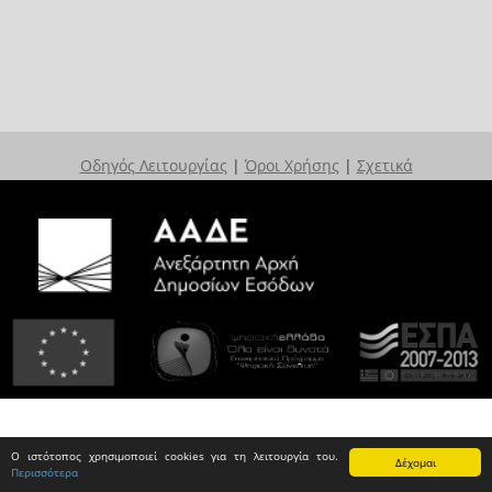
Οδηγός Λειτουργίας
|
Όροι Χρήσης
|
Σχετικά
Ο ιστότοπος χρησιμοποιεί cookies για τη λειτουργία του.
Δέχομαι
Περισσότερα