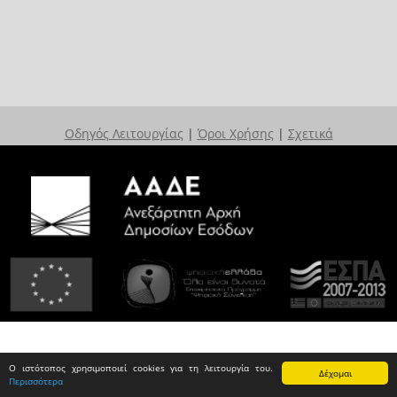
Οδηγός Λειτουργίας
|
Όροι Χρήσης
|
Σχετικά
Ο ιστότοπος χρησιμοποιεί cookies για τη λειτουργία του.
Δέχομαι
Περισσότερα