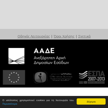
Οδηγός Λειτουργίας
|
Όροι Χρήσης
|
Σχετικά
Ο ιστότοπος χρησιμοποιεί cookies για τη λειτουργία του.
Δέχομαι
Περισσότερα