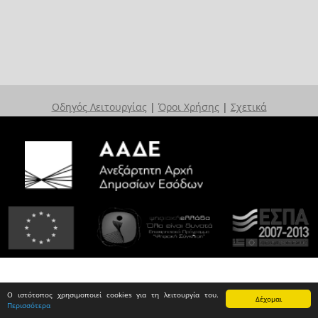
Οδηγός Λειτουργίας
|
Όροι Χρήσης
|
Σχετικά
Ο ιστότοπος χρησιμοποιεί cookies για τη λειτουργία του.
Δέχομαι
Περισσότερα