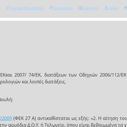
ς
Σχετική Νομοθεσία
Συνημμένα
Συλλογές
Λήψη
ΕΚκαι 2007/ 74/EK, διατάξεων των Οδηγιών 2006/112/ΕΚ 
ολογιών και λοιπές διατάξεις.
Βουλή:
/2009
(ΦΕΚ 27 Α) αντικαθίσταται ως εξής: «2. Η αίτηση τ
στην αρµόδια ∆.Ο.Υ. ή Τελωνείο, όπου είναι βεβαιωµένα τα 