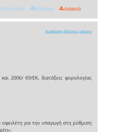
Κοινή Χρήση
Εκτύπωση
Αναφορά
Εμφάνιση πλήρους νόμου
και 2006/ 69/ΕΚ, διατάξεις φορολογίας
ου οφειλέτη για την υπαγωγή στη ρύθµιση
χρέη».