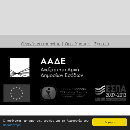
Οδηγός Λειτουργίας
|
Όροι Χρήσης
|
Σχετικά
Ο ιστότοπος χρησιμοποιεί cookies για τη λειτουργία του.
Δέχομαι
Περισσότερα