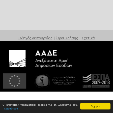
Οδηγός Λειτουργίας
|
Όροι Χρήσης
|
Σχετικά
Ο ιστότοπος χρησιμοποιεί cookies για τη λειτουργία του.
Δέχομαι
Περισσότερα