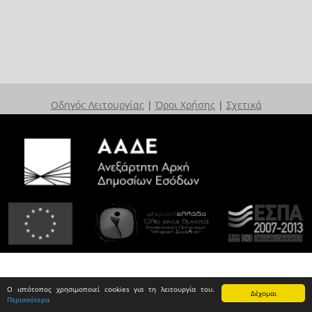
Οδηγός Λειτουργίας
|
Όροι Χρήσης
|
Σχετικά
Ο ιστότοπος χρησιμοποιεί cookies για τη λειτουργία του.
Δέχομαι
Περισσότερα