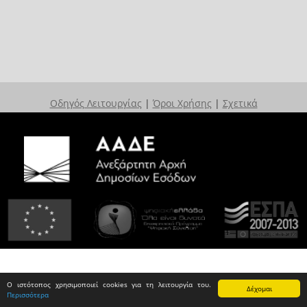
Οδηγός Λειτουργίας
|
Όροι Χρήσης
|
Σχετικά
Ο ιστότοπος χρησιμοποιεί cookies για τη λειτουργία του.
Δέχομαι
Περισσότερα