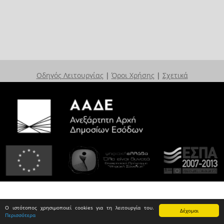
Οδηγός Λειτουργίας
|
Όροι Χρήσης
|
Σχετικά
Ο ιστότοπος χρησιμοποιεί cookies για τη λειτουργία του.
Δέχομαι
Περισσότερα