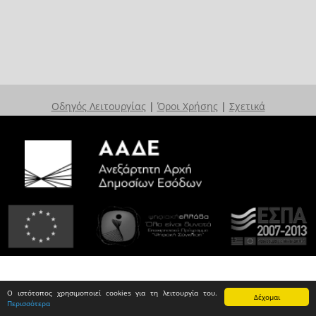
Οδηγός Λειτουργίας
|
Όροι Χρήσης
|
Σχετικά
Ο ιστότοπος χρησιμοποιεί cookies για τη λειτουργία του.
Δέχομαι
Περισσότερα