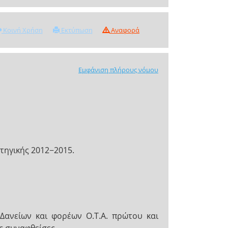
Κοινή Χρήση
Εκτύπωση
Αναφορά
Εμφάνιση πλήρους νόμου
τηγικής 2012−2015.
Δανείων και φορέων Ο.Τ.Α. πρώτου και