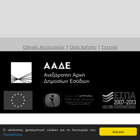
Οδηγός Λειτουργίας
|
Όροι Χρήσης
|
Σχετικά
Ο ιστότοπος χρησιμοποιεί cookies για τη λειτουργία του.
Δέχομαι
Περισσότερα