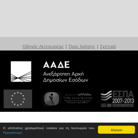
Οδηγός Λειτουργίας
|
Όροι Χρήσης
|
Σχετικά
Ο ιστότοπος χρησιμοποιεί cookies για τη λειτουργία του.
Δέχομαι
Περισσότερα