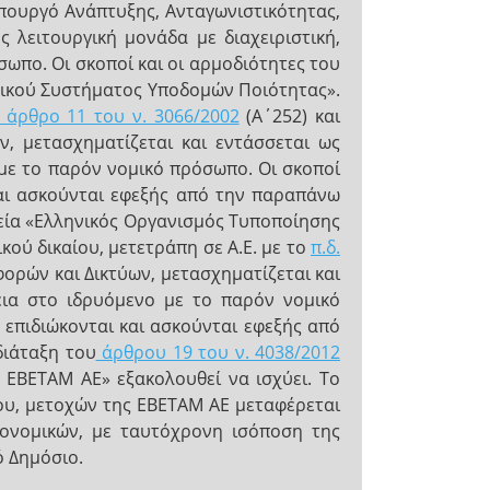
Υπουργό Ανάπτυξης, Ανταγωνιστικότητας,
 λειτουργική μονάδα με διαχειριστική,
σωπο. Οι σκοποί και οι αρμοδιότητες του
θνικού Συστήματος Υποδομών Ποιότητας».
άρθρο 11 του ν. 3066/2002
(Α΄252) και
, μετασχηματίζεται και εντάσσεται ως
 με το παρόν νομικό πρόσωπο. Οι σκοποί
και ασκούνται εφεξής από την παραπάνω
ρεία «Ελληνικός Οργανισμός Τυποποίησης
κού δικαίου, μετετράπη σε Α.Ε. με το
π.δ.
ορών και Δικτύων, μετασχηματίζεται και
λεια στο ιδρυόμενο με το παρόν νομικό
, επιδιώκονται και ασκούνται εφεξής από
διάταξη του
άρθρου 19 του ν. 4038/2012
ν ΕΒΕΤΑΜ ΑΕ» εξακολουθεί να ισχύει. Το
δου, μετοχών της ΕΒΕΤΑΜ ΑΕ μεταφέρεται
ονομικών, με ταυτόχρονη ισόποση της
ό Δημόσιο.