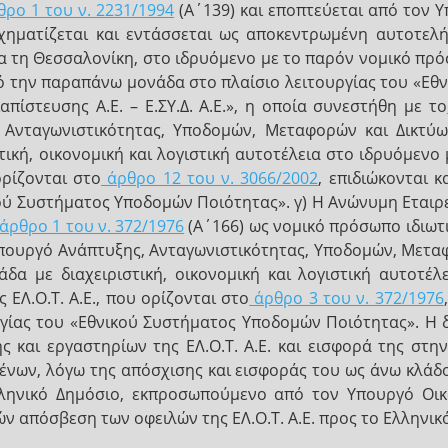
ρο 1 του ν. 2231/1994
(Α΄139) και εποπτεύεται από τον 
ηματίζεται και εντάσσεται ως αποκεντρωμένη αυτοτελής
ρα τη Θεσσαλονίκη, στο ιδρυόμενο με το παρόν νομικό πρό
από την παραπάνω μονάδα στο πλαίσιο λειτουργίας του «Ε
πίστευσης Α.Ε. – Ε.ΣΥ.Δ. Α.Ε.», η οποία συνεστήθη με το
Ανταγωνιστικότητας, Υποδομών, Μεταφορών και Δικτύων
τική, οικονομική και λογιστική αυτοτέλεια στο ιδρυόμενο
ορίζονται στο
άρθρο 12 του ν. 3066/2002
, επιδιώκονται 
κού Συστήματος Υποδομών Ποιότητας». γ) Η Ανώνυμη Εται
άρθρο 1 του ν. 372/1976
(Α΄166) ως νομικό πρόσωπο ιδιωτι
Υπουργό Ανάπτυξης, Ανταγωνιστικότητας, Υποδομών, Μεταφ
άδα με διαχειριστική, οικονομική και λογιστική αυτοτέ
 ΕΛ.Ο.Τ. Α.Ε., που ορίζονται στο
άρθρο 3 του ν. 372/1976
γίας του «Εθνικού Συστήματος Υποδομών Ποιότητας». Η 
ς και εργαστηρίων της ΕΛ.Ο.Τ. Α.Ε. και εισφορά της στη
ομένων, λόγω της απόσχισης και εισφοράς του ως άνω κλά
ληνικό Δημόσιο, εκπροσωπούμενο από τον Υπουργό Οικ
ν απόσβεση των οφειλών της ΕΛ.Ο.Τ. Α.Ε. προς το Ελληνικ