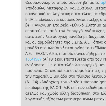
Θεσσαλονίκη, το οποίο συνεστήθη με το
άρθ
Υποδομών, Μεταφορών και Δικτύων, μετασχ
οικονομική και λογιστική αυτοτέλεια, με έδ
Ε.Ι.Μ. επιδιώκονται και ασκούνται εφεξής 
β) Η Ανώνυμη Εταιρεία «Εθνικό Σύστημα Δια
εποπτεύεται από τον Υπουργό Ανάπτυξης, 
αυτοτελής λειτουργική μονάδα με διαχειρισ
και οι αρμοδιότητες της Ε.ΣΥ.Δ. Α.Ε., όπως 
μονάδα στο πλαίσιο λειτουργίας του «Εθνι
Α.Ε. – ΕΛ.Ο.Τ. Α.Ε.», η οποία συνεστήθη με το
155/1997
(Α΄131) και εποπτεύεται από τον 
εντάσσεται ως αυτοτελής λειτουργική μον
πρόσωπο. Οι σκοποί και οι αρμοδιότητες της
την παραπάνω μονάδα στο πλαίσιο λειτουρ
(Α΄ 14) «Απόσχιση του κλάδου πιστοποίηση
δικαίωμα της ΕΛ.Ο.Τ. Α.Ε. επί των εκδοθησ
ατελώς και χωρίς άλλη διατύπωση στο Ελ
λογιστικής αξίας των μεταφερομένων μετοχώ