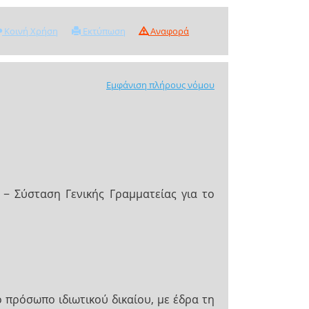
Κοινή Χρήση
Εκτύπωση
Αναφορά
Εμφάνιση πλήρους νόμου
− Σύσταση Γενικής Γραμματείας για το
ό πρόσωπο ιδιωτικού δικαίου, με έδρα τη