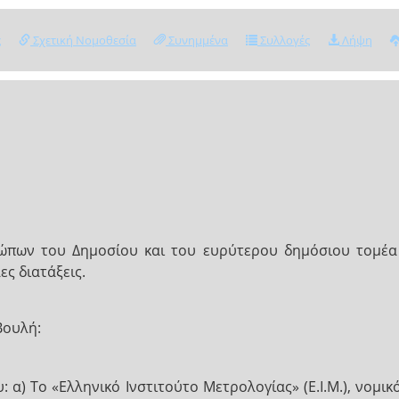
ς
Σχετική Νομοθεσία
Συνημμένα
Συλλογές
Λήψη
πων του Δημοσίου και του ευρύτερου δημόσιου τομέα 
ς διατάξεις.
Βουλή:
α) Το «Ελληνικό Ινστιτούτο Μετρολογίας» (Ε.Ι.Μ.), νομικ