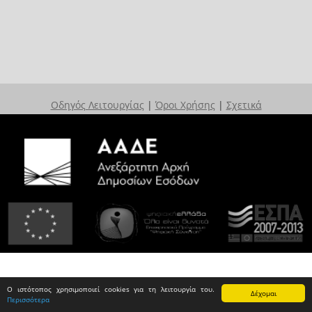
Οδηγός Λειτουργίας
|
Όροι Χρήσης
|
Σχετικά
Ο ιστότοπος χρησιμοποιεί cookies για τη λειτουργία του.
Δέχομαι
Περισσότερα