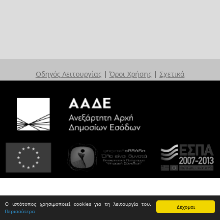
Οδηγός Λειτουργίας
|
Όροι Χρήσης
|
Σχετικά
Ο ιστότοπος χρησιμοποιεί cookies για τη λειτουργία του.
Δέχομαι
Περισσότερα