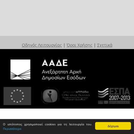
Οδηγός Λειτουργίας
|
Όροι Χρήσης
|
Σχετικά
Ο ιστότοπος χρησιμοποιεί cookies για τη λειτουργία του.
Δέχομαι
Περισσότερα