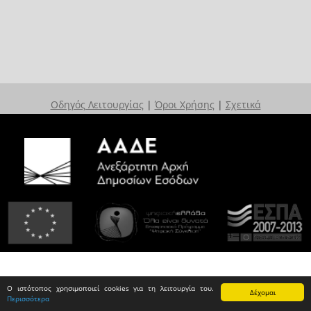
Οδηγός Λειτουργίας
|
Όροι Χρήσης
|
Σχετικά
Ο ιστότοπος χρησιμοποιεί cookies για τη λειτουργία του.
Δέχομαι
Περισσότερα