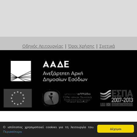
Οδηγός Λειτουργίας
|
Όροι Χρήσης
|
Σχετικά
Ο ιστότοπος χρησιμοποιεί cookies για τη λειτουργία του.
Δέχομαι
Περισσότερα