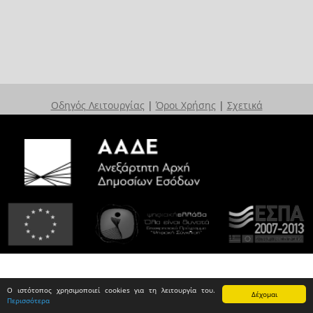
Οδηγός Λειτουργίας
|
Όροι Χρήσης
|
Σχετικά
Ο ιστότοπος χρησιμοποιεί cookies για τη λειτουργία του.
Δέχομαι
Περισσότερα