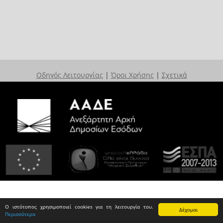
Οδηγός Λειτουργίας
|
Όροι Χρήσης
|
Σχετικά
Ο ιστότοπος χρησιμοποιεί cookies για τη λειτουργία του.
Δέχομαι
Περισσότερα