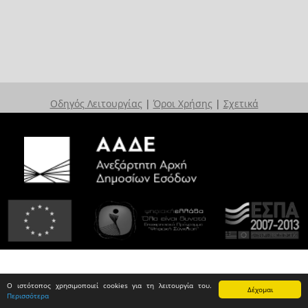
Οδηγός Λειτουργίας
|
Όροι Χρήσης
|
Σχετικά
Ο ιστότοπος χρησιμοποιεί cookies για τη λειτουργία του.
Δέχομαι
Περισσότερα