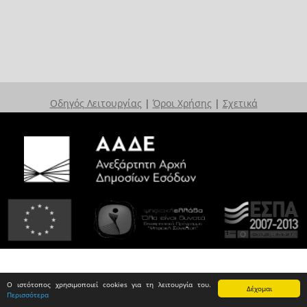
Οδηγός Λειτουργίας
|
Όροι Χρήσης
|
Σχετικά
Ο ιστότοπος χρησιμοποιεί cookies για τη λειτουργία του.
Δέχομαι
Περισσότερα