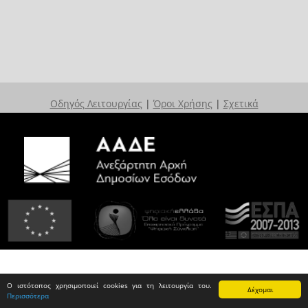
Οδηγός Λειτουργίας
|
Όροι Χρήσης
|
Σχετικά
Ο ιστότοπος χρησιμοποιεί cookies για τη λειτουργία του.
Δέχομαι
Περισσότερα