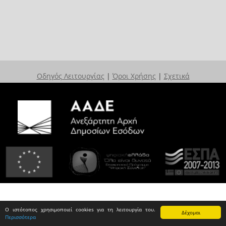
Οδηγός Λειτουργίας
|
Όροι Χρήσης
|
Σχετικά
Ο ιστότοπος χρησιμοποιεί cookies για τη λειτουργία του.
Δέχομαι
Περισσότερα