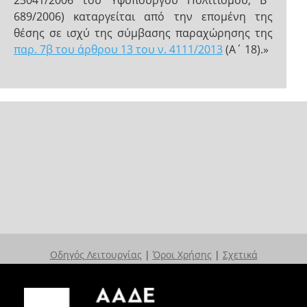
23041/2006 του Υφυπουργού Πολιτισμού, Β΄
689/2006) καταργείται από την επομένη της
θέσης σε ισχύ της σύμβασης παραχώρησης της
παρ. 7β του άρθρου 13 του ν. 4111/2013
(Α΄ 18).»
Οδηγός Λειτουργίας
|
Όροι Χρήσης
|
Σχετικά