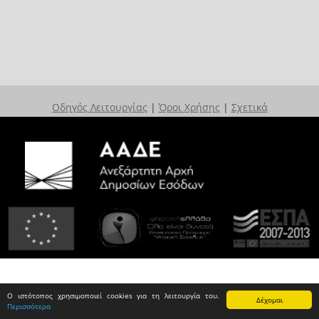
Οδηγός Λειτουργίας
|
Όροι Χρήσης
|
Σχετικά
Ο ιστότοπος χρησιμοποιεί cookies για τη λειτουργία του.
Δέχομαι
Περισσότερα