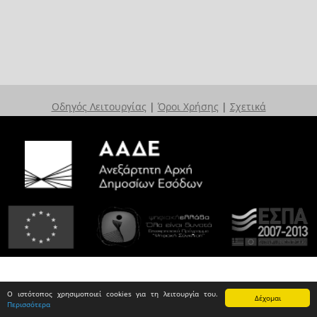
Οδηγός Λειτουργίας
|
Όροι Χρήσης
|
Σχετικά
Ο ιστότοπος χρησιμοποιεί cookies για τη λειτουργία του.
Δέχομαι
Περισσότερα