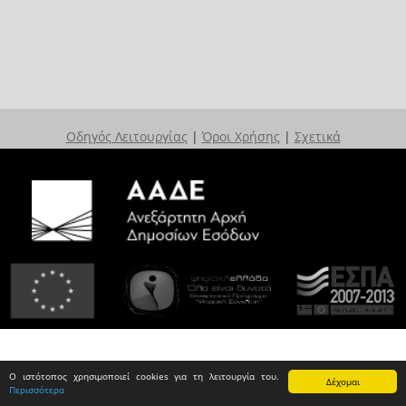
Οδηγός Λειτουργίας
|
Όροι Χρήσης
|
Σχετικά
Ο ιστότοπος χρησιμοποιεί cookies για τη λειτουργία του.
Δέχομαι
Περισσότερα