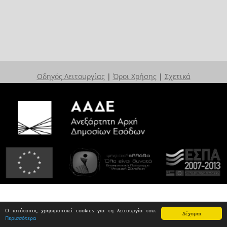
Οδηγός Λειτουργίας
|
Όροι Χρήσης
|
Σχετικά
Ο ιστότοπος χρησιμοποιεί cookies για τη λειτουργία του.
Δέχομαι
Περισσότερα