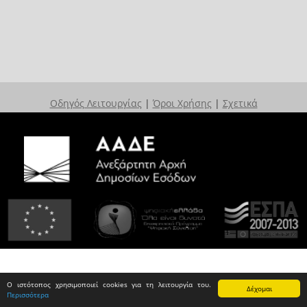
Οδηγός Λειτουργίας
|
Όροι Χρήσης
|
Σχετικά
Ο ιστότοπος χρησιμοποιεί cookies για τη λειτουργία του.
Δέχομαι
Περισσότερα