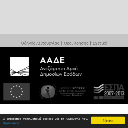
Οδηγός Λειτουργίας
|
Όροι Χρήσης
|
Σχετικά
Ο ιστότοπος χρησιμοποιεί cookies για τη λειτουργία του.
Δέχομαι
Περισσότερα