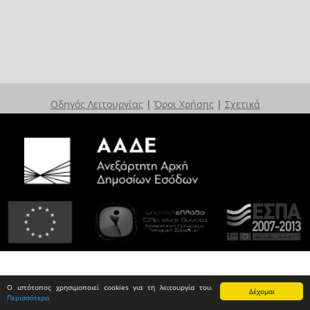
Οδηγός Λειτουργίας
|
Όροι Χρήσης
|
Σχετικά
Ο ιστότοπος χρησιμοποιεί cookies για τη λειτουργία του.
Δέχομαι
Περισσότερα