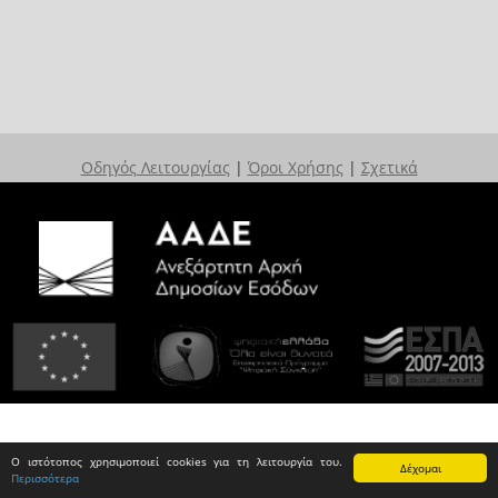
Οδηγός Λειτουργίας
|
Όροι Χρήσης
|
Σχετικά
Ο ιστότοπος χρησιμοποιεί cookies για τη λειτουργία του.
Δέχομαι
Περισσότερα