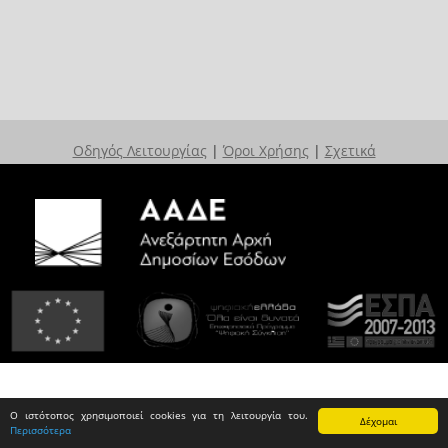
Οδηγός Λειτουργίας
|
Όροι Χρήσης
|
Σχετικά
Ο ιστότοπος χρησιμοποιεί cookies για τη λειτουργία του.
Δέχομαι
Περισσότερα