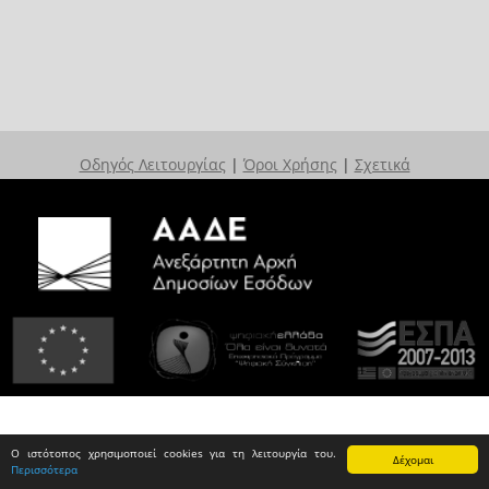
Οδηγός Λειτουργίας
|
Όροι Χρήσης
|
Σχετικά
Ο ιστότοπος χρησιμοποιεί cookies για τη λειτουργία του.
Δέχομαι
Περισσότερα