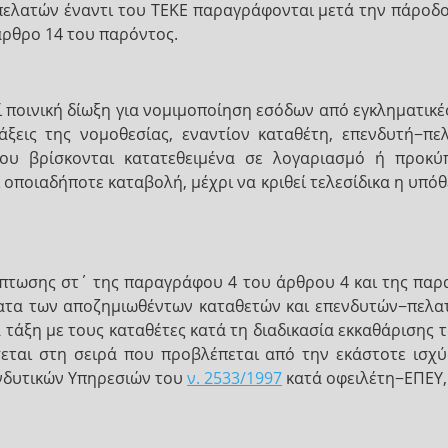
πελατών έναντι του ΤΕΚΕ παραγράφονται μετά την πάροδο
ρθρο 14 του παρόντος.
ί ποινική δίωξη για νομιμοποίηση εσόδων από εγκληματικ
τάξεις της νομοθεσίας, εναντίον καταθέτη, επενδυτή−π
υ βρίσκονται κατατεθειμένα σε λογαριασμό ή προκ
 οποιαδήποτε καταβολή, μέχρι να κριθεί τελεσίδικα η υπό
ερίπτωσης στ΄ της παραγράφου 4 του άρθρου 4 και της π
ματα των αποζημιωθέντων καταθετών και επενδυτών−πελατ
α τάξη με τους καταθέτες κατά τη διαδικασία εκκαθάρισης
σεται στη σειρά που προβλέπεται από την εκάστοτε ισχύ
νδυτικών Υπηρεσιών του
ν. 2533/1997
κατά οφειλέτη−ΕΠΕΥ, 