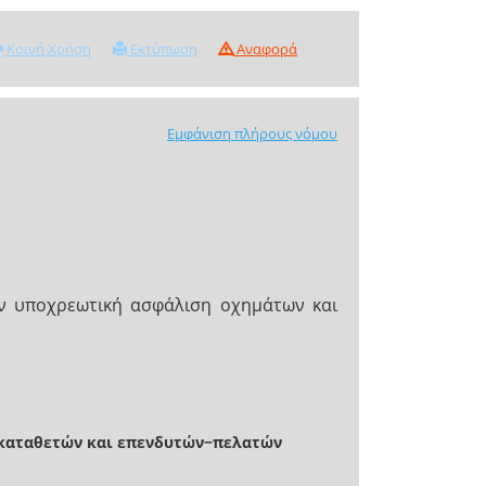
Κοινή Χρήση
Εκτύπωση
Αναφορά
Εμφάνιση πλήρους νόμου
ην υποχρεωτική ασφάλιση οχημάτων και
 καταθετών και επενδυτών−πελατών