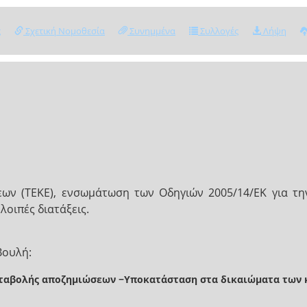
ς
Σχετική Νομοθεσία
Συνημμένα
Συλλογές
Λήψη
εων (ΤΕΚΕ), ενσωμάτωση των Οδηγιών 2005/14/ΕΚ για τ
λοιπές διατάξεις.
Βουλή:
ταβολής αποζημιώσεων −Υποκατάσταση στα δικαιώματα των