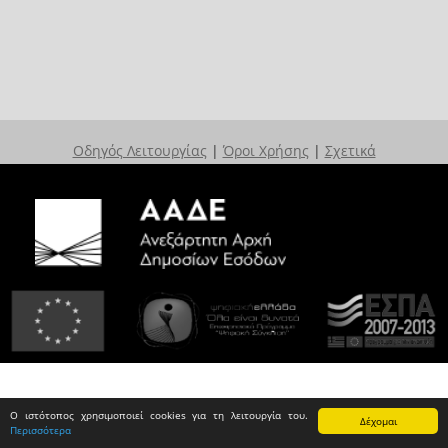
Οδηγός Λειτουργίας
|
Όροι Χρήσης
|
Σχετικά
Ο ιστότοπος χρησιμοποιεί cookies για τη λειτουργία του.
Δέχομαι
Περισσότερα